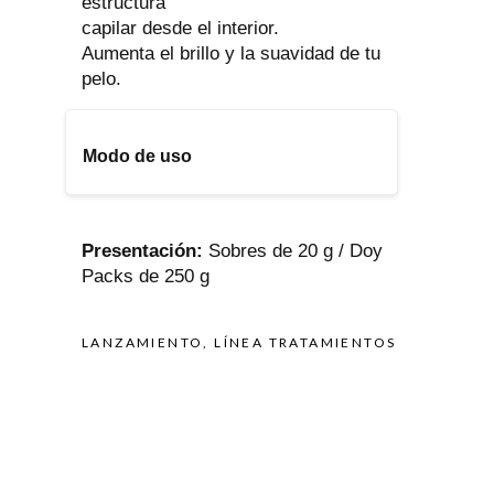
estructura
capilar desde el interior.
Aumenta el brillo y la suavidad de tu
pelo.
Modo de uso
1) Lavá tu pelo con shampoo neutro
y secalo a toalla.
Presentación:
Sobres de 20 g / Doy
2) Con ayuda de un pincel o la
Packs de 250 g
yema de los dedos, aplicá el
producto mechón por mechón.
3) Masajeá tu pelo unos minutos,
LANZAMIENTO
,
LÍNEA TRATAMIENTOS
cubrilo con una gorra plástica y
aplicale calor con un secador de
pelo durante 5’ minutos. Luego dejá
actuar 10’ minutos más.
4) Enjuagá con agua tibia.
5) Aplicá secador.