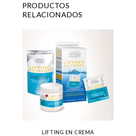
PRODUCTOS
RELACIONADOS
Para reparaciones profundas se
recomienda su uso semanal.
LIFTING EN CREMA