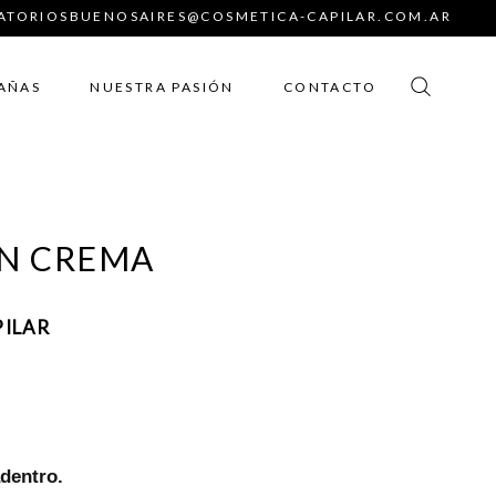
TORIOSBUENOSAIRES@COSMETICA-CAPILAR.COM.AR
AÑAS
NUESTRA PASIÓN
CONTACTO
EN CREMA
PILAR
dentro.