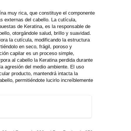
eína muy rica, que constituye el componente
s externas del cabello. La cutícula,
uestas de Keratina, es la responsable de
abello, otorgándole salud, brillo y suavidad.
iora la cutícula, modificando la estructura
rtiéndolo en seco, frágil, poroso y
ción capilar es un proceso simple,
rpora al cabello la Keratina perdida durante
la agresión del medio ambiente. El uso
ular producto, mantendrá intacta la
abello, permitiéndote lucirlo increíblemente
 sobre toda la masa capilar semi