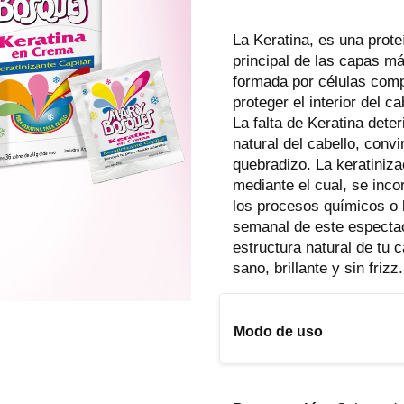
La Keratina, es una prot
principal de las capas má
formada por células comp
proteger el interior del c
La falta de Keratina deter
natural del cabello, convi
quebradizo. La keratiniza
mediante el cual, se inco
los procesos químicos o 
semanal de este espectac
estructura natural de tu c
sano, brillante y sin frizz.
Modo de uso
1) Distribuir el producto
húmeda.