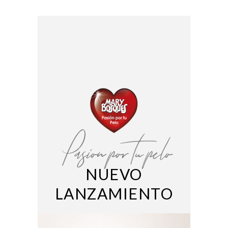
Pasion por tu pelo
NUEVO
LANZAMIENTO