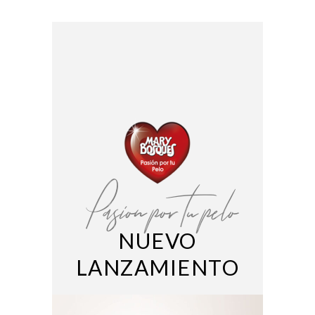
Pasion por tu pelo
NUEVO
LANZAMIENTO